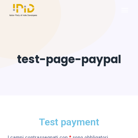
test-page-paypal
Test payment
I campi contrassegnati con
*
sono obbligatori.