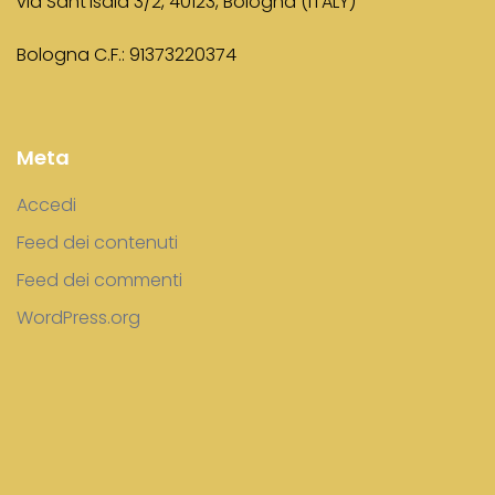
via Sant’Isaia 3/2, 40123, Bologna (ITALY)
Bologna C.F.: 91373220374
Meta
Accedi
Feed dei contenuti
Feed dei commenti
WordPress.org