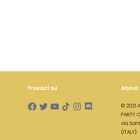
Trovaci su
About
© 2021 
PARTY O
via Sant
(ITALY)