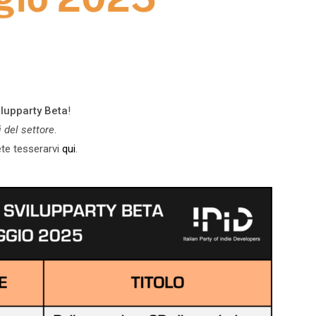
ilupparty Beta
!
i del settore
.
ete tesserarvi
qui
.