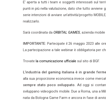
E’ aperta a tutti i team e soggetti interessati sul te
punti in più nella valutazione, dato che tutto avvien
serie intenzioni di avviare un’attività/progetto MOBILE
realizzarlo.
Sarà coordinata da
ORBITAL GAMES
, azienda mobile
IMPORTANTE:
Partecipate il 26 maggio 2023 alle or
La partecipazione a tale webinar è obbligatoria per chi
Trovate
la comunicazione ufficiale
sul sito di BGF.
L’industria del gaming italiana è in grande fer
alla sua proporzione economica invece come merca
sempre stato poco sviluppato.
Ad oggi si contano
sviluppano videogiochi mobile. Due a Roma, una a Mil
nata da Bologna Game Farm e ancora in fase di avvio