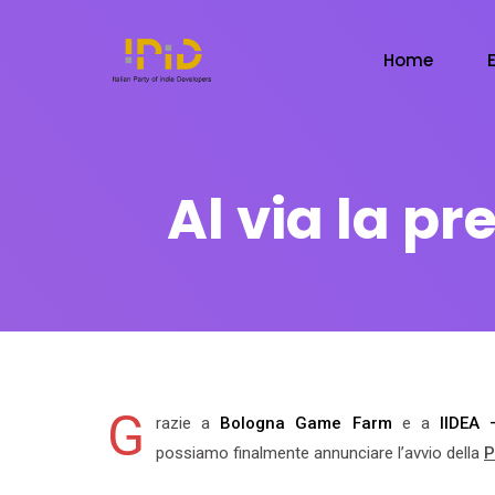
Home
Al via la p
G
razie a
Bologna Game Farm
e a
IIDEA 
possiamo finalmente annunciare l’avvio della
P