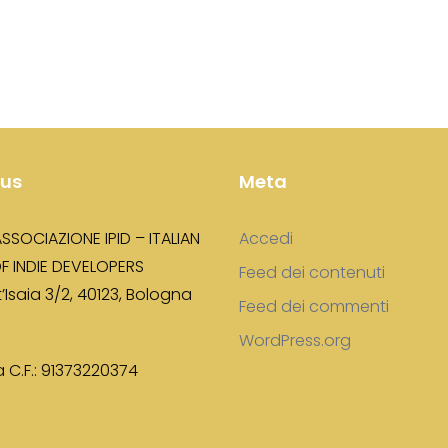
 us
Meta
ASSOCIAZIONE IPID – ITALIAN
Accedi
F INDIE DEVELOPERS
Feed dei contenuti
’Isaia 3/2, 40123, Bologna
Feed dei commenti
WordPress.org
 C.F.: 91373220374