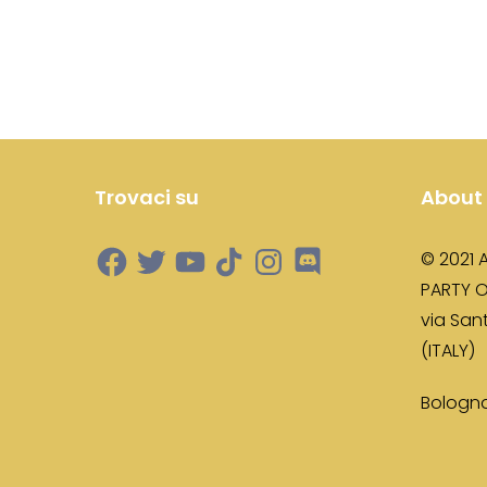
Trovaci su
About
© 2021 
PARTY O
via Sant
(ITALY)
Bologna